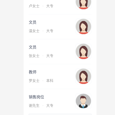
卢女士
·
大专
文员
温女士
·
大专
文员
张女士
·
大专
教师
罗女士
·
本科
销售岗位
谢先生
·
大专