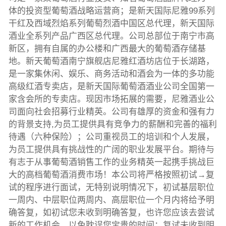
体的投资型葡萄酒战略运营商；是新天国际尼雅99系列
干红及西域烈焰系列葡萄烈酒中国区总代理，新天国际
酒业全系列产品广西区总代理。公司总部位于南宁市高
新区，拥有自属的办公楼和广西最大的葡萄酒存储基
地。新天葡萄酒南宁旗舰店尼雅红酒坊店位于长湖路，
是一家集休闲、娱乐、商务活动和酒会为一体的多功能
高级红酒专卖店，是新天国际葡萄酒酒业公司全国第一
家含会所的专卖店。现因市场拓展的需要，尼雅酒业公
司面向社会招募行业精英。公司有雄厚的资金和强有力
的背景支持,为员工提供具有竞争力的薪酬和完善的福利
待遇（六种保险）；公司重视员工的培训和个人发展，
为员工提供具有挑战性的广阔的职业发展平台。期待与
有志于从事葡萄酒销售工作的业务精英一起携手挑战巨
大的高档葡萄酒消费市场！本公司将严格按照初试→复
试的程序进行面试，无特别说明情况下，初试基层职位
一周内、中层职位两周内、高层职位一个月内将给予明
确答复，如初试您未收到明确答复，也许您应该去尝试
新的工作机会，以免耽误您宝贵的时间；复试未收到明