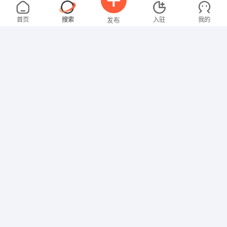
罗先生
4000-5000元
08-06
不限区域
全职
高中
首页
搜索
入驻
我的
发布
技工/普工
林女士
面议
08-06
不限区域
全职
高中
招聘信息
求职简历
文员
张先生
4000-5000元
08-06
不限区域
全职
大专
技工/普工
沈女士
3000-4000元
08-02
不限区域
全职
大专