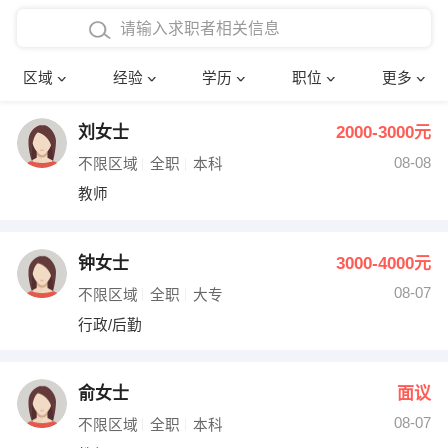
在校学生工作经验
本科
行政后勤
建筑装潢
确定
区域
经验
学历
职位
更多
三年以上工作经验
硕士
销售岗位
教师
刘女士
2000-3000元
四年以上工作经验
博士
文员
护士
08-08
不限区域
全职
本科
五年以上工作经验
财务会计
传单派发
教师
十年以上工作经验
超市零售
促销导购
钟女士
3000-4000元
网络IT
保健按摩
08-07
不限区域
全职
大专
行政/后勤
快递员
前台接待
收银员
技术员/工程师
俞女士
面议
08-07
水电/机修
部门经理
不限区域
全职
本科