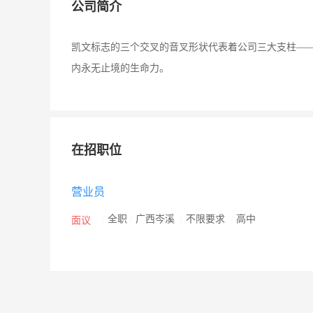
公司简介
凯文标志的三个交叉的音叉形状代表着公司三大支柱——
内永无止境的生命力。
在招职位
营业员
/
全职
/
广西岑溪
/
不限要求
/
高中
面议